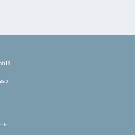
mbH
aße 2
e.de