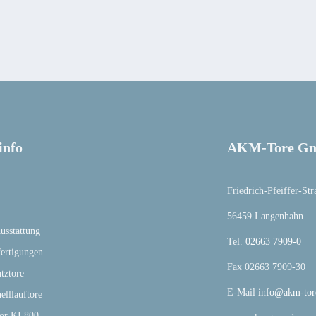
info
AKM-Tore G
Friedrich-Pfeiffer-Str
56459 Langenhahn
usstattung
Tel.
02663 7909-0
fertigungen
Fax 02663 7909-30
tztore
E-Mail
info@akm-tor
lllauftore
tor KI 800